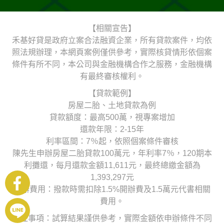
【相關宣告】
禾基好貸是政府立案合法融資企業，所有貸款案件，均依
照法規辦理，本網頁案例僅供參考，實際核貸情形依個案
條件有所不同，本公司與金融機構合作之服務，金融機構
有最終審核權利。
【貸款範例】
房屋二胎、土地貸款為例
貸款額度：最高500萬，視專案增加
還款年限：2-15年
利率區間：7％起，依照個案條件審核
陳先生申辦房屋二胎貸款100萬元，年利率7％，120期本
利攤還，每月還款金額11,611元，最終總繳金額為
1,393,297元
申辦費用：撥款時需扣除1.5%開辦費及1.5萬元代書相關
費用。
備註事項：試算結果謹供參考，實際金額依申辦條件不同